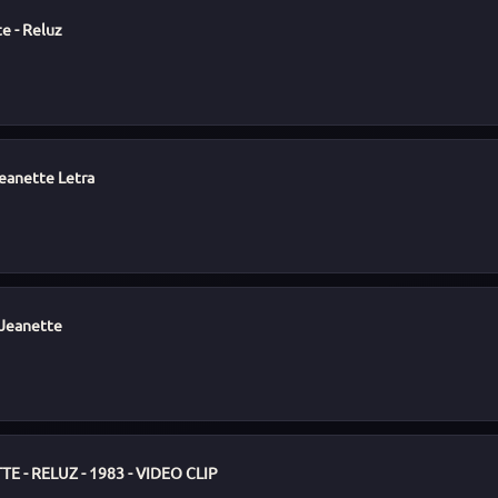
e - Reluz
eanette Letra
 Jeanette
E - RELUZ - 1983 - VIDEO CLIP